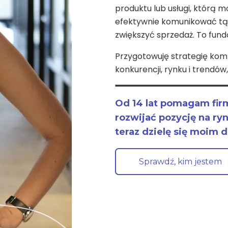
produktu lub usługi, którą m
efektywnie komunikować tą 
zwiększyć sprzedaż. To fun
Przygotowuję strategię kom
konkurencji, rynku i trendów
Od 14 lat pomagam fi
rozwijać pozycję na ry
teraz dzielę się moim
Sprawdź, kim jestem