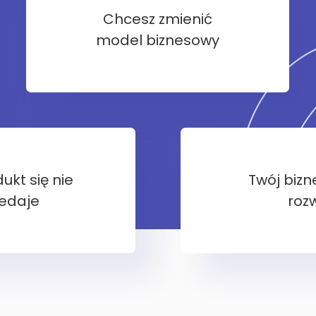
Chcesz zmienić
model biznesowy
ukt się nie
Twój bizne
edaje
rozw