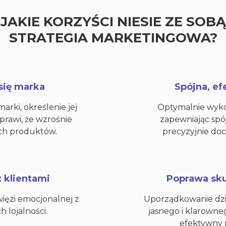
JAKIE KORZYŚCI NIESIE ZE SOBĄ
STRATEGIA MARKETINGOWA?
 się marka
Spójna, e
rki, określenie jej
Optymalnie wyko
rawi, że wzrośnie
zapewniając spó
ch produktów.
precyzyjnie doc
z klientami
Poprawa sku
więzi emocjonalnej z
Uporządkowanie dzi
h lojalności.
jasnego i klarowne
efektywny 