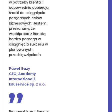
w potrzeby klienta i
odpowiednio dobierają
środki do osiągnięcia
pożądanych celów
biznesowych. Jestem
przekonany, że
współpraca z Renatą
bardzo pomaga w
osiągnięcia sukcesu w
planowanych
przedsięwzięciach.
Paweł Guzy
CEO, Academy
International i
Eduservice Sp. z o.o.
Pracowaliśmy z Renatą